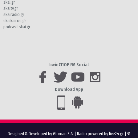
skai.gr
skaitv.gr
skairadio.gr
skaikairos.gr
podcast.skai.gr
bwinΣΠΟΡ FM Social
Download App
Designed & Developed by Gloman S.A.
|
Radio powered by live24.gr
| ©