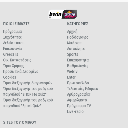
ΠΟΙΟΙ ΕΙΜΑΣΤΕ
ΚΑΤΗΓΟΡΙΕΣ
Πρόγραμμα
Αρχική
Συχνότητες
Ποδόσφαιρο
Δελτία τύπου
Μπάσκετ
Επικοινωνία
Αυτοκίνητο
Greece Is
Sports
Οικ. Καταστάσεις
Επικαιρότητα
Όροι Χρήσης
Βαθμολογίες
Προσωπικά Δεδομένα
WebTv
Cookies
Enter
Όροι διεξαγωγής διαγωνισμών
Πρωτοσέλιδα
Όροι διεξαγωγής του ραδ/κού
Τελευταίες Ειδήσεις
παιχνιδιού "ΣΠΟΡ FM Quiz"
Αρθρογραφίες
Όροι διεξαγωγής του ραδ/κού
Αφιερώματα
παιχνιδιού "Sport Quiz"
Πρόγραμμα TV
Live-radio
SITES ΤΟΥ ΟΜΙΛΟΥ