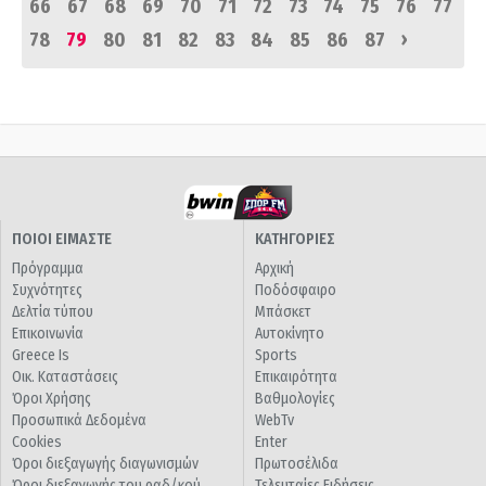
66
67
68
69
70
71
72
73
74
75
76
77
›
78
79
80
81
82
83
84
85
86
87
ΠΟΙΟΙ ΕΙΜΑΣΤΕ
ΚΑΤΗΓΟΡΙΕΣ
Πρόγραμμα
Αρχική
Συχνότητες
Ποδόσφαιρο
Δελτία τύπου
Μπάσκετ
Επικοινωνία
Αυτοκίνητο
Greece Is
Sports
Οικ. Καταστάσεις
Επικαιρότητα
Όροι Χρήσης
Βαθμολογίες
Προσωπικά Δεδομένα
WebTv
Cookies
Enter
Όροι διεξαγωγής διαγωνισμών
Πρωτοσέλιδα
Όροι διεξαγωγής του ραδ/κού
Τελευταίες Ειδήσεις