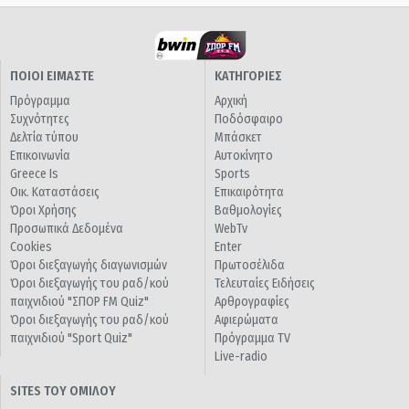
ΠΟΙΟΙ ΕΙΜΑΣΤΕ
ΚΑΤΗΓΟΡΙΕΣ
Πρόγραμμα
Αρχική
Συχνότητες
Ποδόσφαιρο
Δελτία τύπου
Μπάσκετ
Επικοινωνία
Αυτοκίνητο
Greece Is
Sports
Οικ. Καταστάσεις
Επικαιρότητα
Όροι Χρήσης
Βαθμολογίες
Προσωπικά Δεδομένα
WebTv
Cookies
Enter
Όροι διεξαγωγής διαγωνισμών
Πρωτοσέλιδα
Όροι διεξαγωγής του ραδ/κού
Τελευταίες Ειδήσεις
παιχνιδιού "ΣΠΟΡ FM Quiz"
Αρθρογραφίες
Όροι διεξαγωγής του ραδ/κού
Αφιερώματα
παιχνιδιού "Sport Quiz"
Πρόγραμμα TV
Live-radio
SITES ΤΟΥ ΟΜΙΛΟΥ