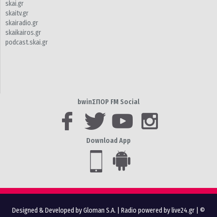
skai.gr
skaitv.gr
skairadio.gr
skaikairos.gr
podcast.skai.gr
bwinΣΠΟΡ FM Social
Download App
Designed & Developed by Gloman S.A.
|
Radio powered by live24.gr
| ©