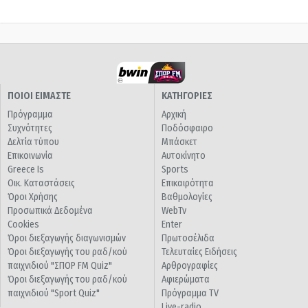
ΠΟΙΟΙ ΕΙΜΑΣΤΕ
ΚΑΤΗΓΟΡΙΕΣ
Πρόγραμμα
Αρχική
Συχνότητες
Ποδόσφαιρο
Δελτία τύπου
Μπάσκετ
Επικοινωνία
Αυτοκίνητο
Greece Is
Sports
Οικ. Καταστάσεις
Επικαιρότητα
Όροι Χρήσης
Βαθμολογίες
Προσωπικά Δεδομένα
WebTv
Cookies
Enter
Όροι διεξαγωγής διαγωνισμών
Πρωτοσέλιδα
Όροι διεξαγωγής του ραδ/κού
Τελευταίες Ειδήσεις
παιχνιδιού "ΣΠΟΡ FM Quiz"
Αρθρογραφίες
Όροι διεξαγωγής του ραδ/κού
Αφιερώματα
παιχνιδιού "Sport Quiz"
Πρόγραμμα TV
Live-radio