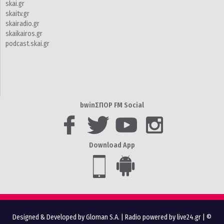
skai.gr
skaitv.gr
skairadio.gr
skaikairos.gr
podcast.skai.gr
bwinΣΠΟΡ FM Social
Download App
Designed & Developed by Gloman S.A.
|
Radio powered by live24.gr
| ©