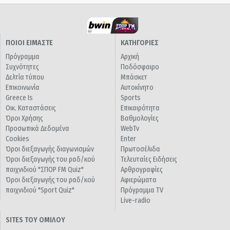
ΠΟΙΟΙ ΕΙΜΑΣΤΕ
ΚΑΤΗΓΟΡΙΕΣ
Πρόγραμμα
Αρχική
Συχνότητες
Ποδόσφαιρο
Δελτία τύπου
Μπάσκετ
Επικοινωνία
Αυτοκίνητο
Greece Is
Sports
Οικ. Καταστάσεις
Επικαιρότητα
Όροι Χρήσης
Βαθμολογίες
Προσωπικά Δεδομένα
WebTv
Cookies
Enter
Όροι διεξαγωγής διαγωνισμών
Πρωτοσέλιδα
Όροι διεξαγωγής του ραδ/κού
Τελευταίες Ειδήσεις
παιχνιδιού "ΣΠΟΡ FM Quiz"
Αρθρογραφίες
Όροι διεξαγωγής του ραδ/κού
Αφιερώματα
παιχνιδιού "Sport Quiz"
Πρόγραμμα TV
Live-radio
SITES ΤΟΥ ΟΜΙΛΟΥ