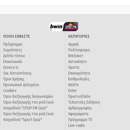
ΠΟΙΟΙ ΕΙΜΑΣΤΕ
ΚΑΤΗΓΟΡΙΕΣ
Πρόγραμμα
Αρχική
Συχνότητες
Ποδόσφαιρο
Δελτία τύπου
Μπάσκετ
Επικοινωνία
Αυτοκίνητο
Greece Is
Sports
Οικ. Καταστάσεις
Επικαιρότητα
Όροι Χρήσης
Βαθμολογίες
Προσωπικά Δεδομένα
WebTv
Cookies
Enter
Όροι διεξαγωγής διαγωνισμών
Πρωτοσέλιδα
Όροι διεξαγωγής του ραδ/κού
Τελευταίες Ειδήσεις
παιχνιδιού "ΣΠΟΡ FM Quiz"
Αρθρογραφίες
Όροι διεξαγωγής του ραδ/κού
Αφιερώματα
παιχνιδιού "Sport Quiz"
Πρόγραμμα TV
Live-radio