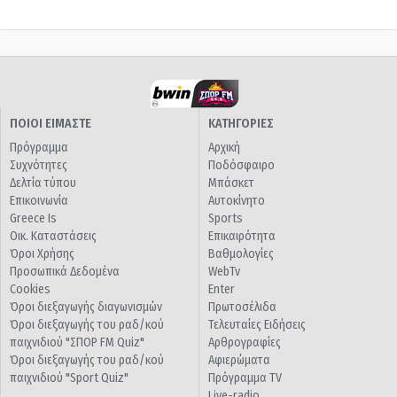
ΠΟΙΟΙ ΕΙΜΑΣΤΕ
ΚΑΤΗΓΟΡΙΕΣ
Πρόγραμμα
Αρχική
Συχνότητες
Ποδόσφαιρο
Δελτία τύπου
Μπάσκετ
Επικοινωνία
Αυτοκίνητο
Greece Is
Sports
Οικ. Καταστάσεις
Επικαιρότητα
Όροι Χρήσης
Βαθμολογίες
Προσωπικά Δεδομένα
WebTv
Cookies
Enter
Όροι διεξαγωγής διαγωνισμών
Πρωτοσέλιδα
Όροι διεξαγωγής του ραδ/κού
Τελευταίες Ειδήσεις
παιχνιδιού "ΣΠΟΡ FM Quiz"
Αρθρογραφίες
Όροι διεξαγωγής του ραδ/κού
Αφιερώματα
παιχνιδιού "Sport Quiz"
Πρόγραμμα TV
Live-radio