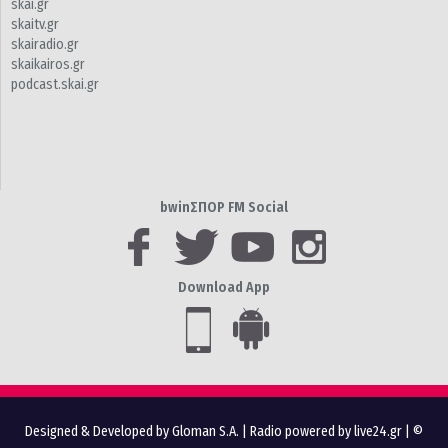
skai.gr
skaitv.gr
skairadio.gr
skaikairos.gr
podcast.skai.gr
bwinΣΠΟΡ FM Social
Download App
Designed & Developed by Gloman S.A.
|
Radio powered by live24.gr
| ©