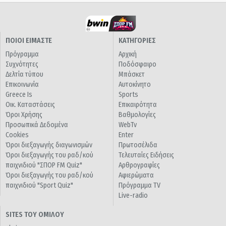
ΠΟΙΟΙ ΕΙΜΑΣΤΕ
ΚΑΤΗΓΟΡΙΕΣ
Πρόγραμμα
Αρχική
Συχνότητες
Ποδόσφαιρο
Δελτία τύπου
Μπάσκετ
Επικοινωνία
Αυτοκίνητο
Greece Is
Sports
Οικ. Καταστάσεις
Επικαιρότητα
Όροι Χρήσης
Βαθμολογίες
Προσωπικά Δεδομένα
WebTv
Cookies
Enter
Όροι διεξαγωγής διαγωνισμών
Πρωτοσέλιδα
Όροι διεξαγωγής του ραδ/κού
Τελευταίες Ειδήσεις
παιχνιδιού "ΣΠΟΡ FM Quiz"
Αρθρογραφίες
Όροι διεξαγωγής του ραδ/κού
Αφιερώματα
παιχνιδιού "Sport Quiz"
Πρόγραμμα TV
Live-radio
SITES ΤΟΥ ΟΜΙΛΟΥ