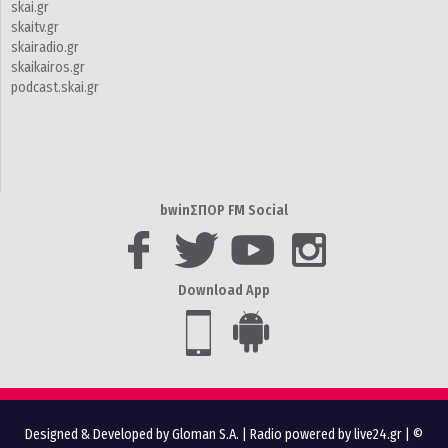
skai.gr
skaitv.gr
skairadio.gr
skaikairos.gr
podcast.skai.gr
bwinΣΠΟΡ FM Social
Download App
Designed & Developed by Gloman S.A.
|
Radio powered by live24.gr
| ©