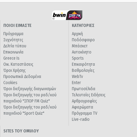
ΠΟΙΟΙ ΕΙΜΑΣΤΕ
ΚΑΤΗΓΟΡΙΕΣ
Πρόγραμμα
Αρχική
Συχνότητες
Ποδόσφαιρο
Δελτία τύπου
Μπάσκετ
Επικοινωνία
Αυτοκίνητο
Greece Is
Sports
Οικ. Καταστάσεις
Επικαιρότητα
Όροι Χρήσης
Βαθμολογίες
Προσωπικά Δεδομένα
WebTv
Cookies
Enter
Όροι διεξαγωγής διαγωνισμών
Πρωτοσέλιδα
Όροι διεξαγωγής του ραδ/κού
Τελευταίες Ειδήσεις
παιχνιδιού "ΣΠΟΡ FM Quiz"
Αρθρογραφίες
Όροι διεξαγωγής του ραδ/κού
Αφιερώματα
παιχνιδιού "Sport Quiz"
Πρόγραμμα TV
Live-radio
SITES ΤΟΥ ΟΜΙΛΟΥ