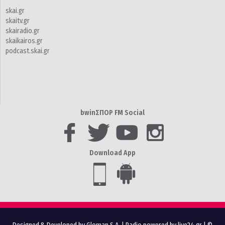
skai.gr
skaitv.gr
skairadio.gr
skaikairos.gr
podcast.skai.gr
bwinΣΠΟΡ FM Social
Download App