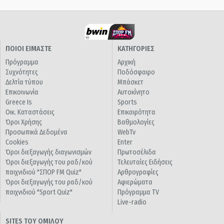
ΠΟΙΟΙ ΕΙΜΑΣΤΕ
ΚΑΤΗΓΟΡΙΕΣ
Πρόγραμμα
Αρχική
Συχνότητες
Ποδόσφαιρο
Δελτία τύπου
Μπάσκετ
Επικοινωνία
Αυτοκίνητο
Greece Is
Sports
Οικ. Καταστάσεις
Επικαιρότητα
Όροι Χρήσης
Βαθμολογίες
Προσωπικά Δεδομένα
WebTv
Cookies
Enter
Όροι διεξαγωγής διαγωνισμών
Πρωτοσέλιδα
Όροι διεξαγωγής του ραδ/κού
Τελευταίες Ειδήσεις
παιχνιδιού "ΣΠΟΡ FM Quiz"
Αρθρογραφίες
Όροι διεξαγωγής του ραδ/κού
Αφιερώματα
παιχνιδιού "Sport Quiz"
Πρόγραμμα TV
Live-radio
SITES ΤΟΥ ΟΜΙΛΟΥ