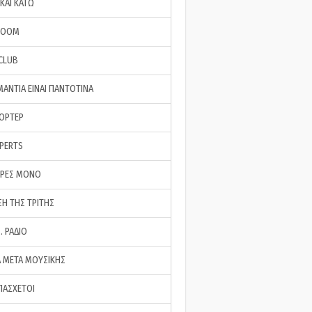
ΚΑΙ ΚΑΤΩ
ROOM
 CLUB
ΜΑΝΤΙΑ ΕΙΝΑΙ ΠΑΝΤΟΤΙΝΑ
ΠΟΡΤΕΡ
XPERTS
ΕΡΕΣ ΜΟΝΟ
ΣΗ ΤΗΣ ΤΡΙΤΗΣ
… ΡΑΔΙΟ
 ΜΕΤΑ ΜΟΥΣΙΚΗΣ
ΠΑΣΧΕΤΟΙ