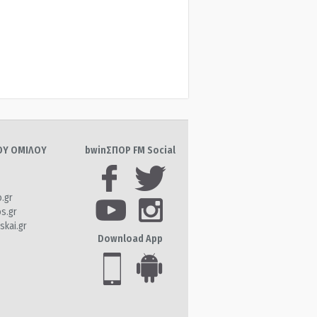
ΤΟΥ ΟΜΙΛΟΥ
bwinΣΠΟΡ FM Social
o.gr
os.gr
skai.gr
Download App