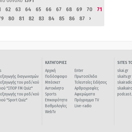
πό σύνολο
1391
1
62
63
64
65
66
67
68
69
70
71
›
79
80
81
82
83
84
85
86
87
ΚΑΤΗΓΟΡΙΕΣ
SITES 
s
Αρχική
Enter
skai.gr
ιεξαγωγής διαγωνισμών
Ποδόσφαιρο
Πρωτοσέλιδα
skaitv.gr
ιεξαγωγής του ραδ/κού
Μπάσκετ
Τελευταίες Ειδήσεις
skairadi
διού "ΣΠΟΡ FM Quiz"
Αυτοκίνητο
Αρθρογραφίες
skaikair
ιεξαγωγής του ραδ/κού
Sports
Αφιερώματα
podcast.
διού "Sport Quiz"
Επικαιρότητα
Πρόγραμμα TV
Βαθμολογίες
Live-radio
WebTv