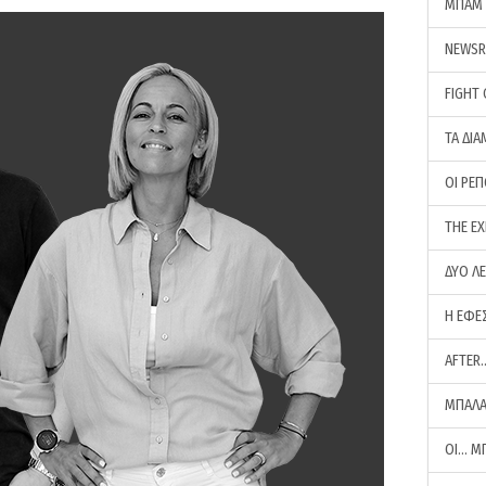
ΜΠΑΜ 
NEWS
FIGHT
ΤΑ ΔΙΑ
ΟΙ ΡΕ
THE E
ΔΥΟ Λ
Η ΕΦΕ
AFTER
ΜΠΑΛΑ
ΟΙ… Μ