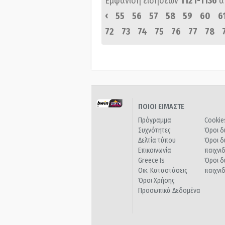
Εμφάνιση ειδήσεων
1121-1136
α
‹
55
56
57
58
59
60
6
72
73
74
75
76
77
78
ΠΟΙΟΙ ΕΙΜΑΣΤΕ
Πρόγραμμα
Cookie
Συχνότητες
Όροι δ
Δελτία τύπου
Όροι δ
Επικοινωνία
παιχνι
Greece Is
Όροι δ
Οικ. Καταστάσεις
παιχνι
Όροι Χρήσης
Προσωπικά Δεδομένα