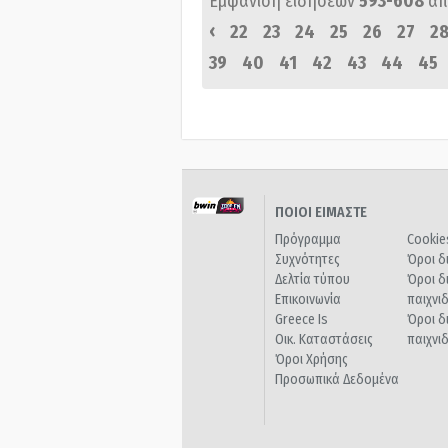
Εμφάνιση ειδήσεων
593-608
απ
‹
22
23
24
25
26
27
2
39
40
41
42
43
44
45
ΠΟΙΟΙ ΕΙΜΑΣΤΕ
Πρόγραμμα
Cookie
Συχνότητες
Όροι δ
Δελτία τύπου
Όροι δ
Επικοινωνία
παιχνι
Greece Is
Όροι δ
Οικ. Καταστάσεις
παιχνι
Όροι Χρήσης
Προσωπικά Δεδομένα