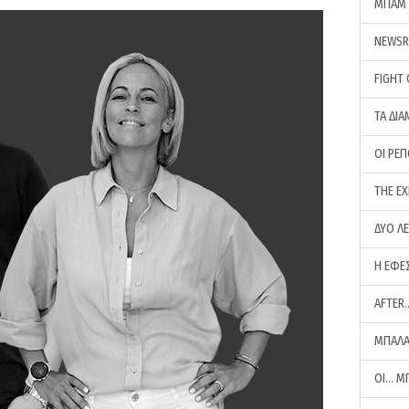
ΜΠΑΜ 
NEWS
FIGHT
ΤΑ ΔΙΑ
ΟΙ ΡΕ
THE E
ΔΥΟ Λ
Η ΕΦΕ
AFTER
ΜΠΑΛΑ
ΟΙ… Μ