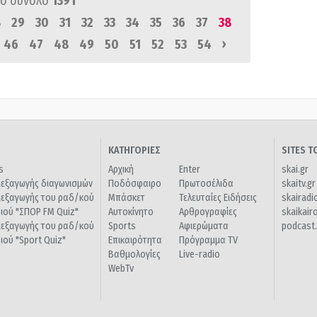
ό σύνολο
1391
8
29
30
31
32
33
34
35
36
37
38
›
46
47
48
49
50
51
52
53
54
ΚΑΤΗΓΟΡΙΕΣ
SITES 
s
Αρχική
Enter
skai.gr
ιεξαγωγής διαγωνισμών
Ποδόσφαιρο
Πρωτοσέλιδα
skaitv.gr
ιεξαγωγής του ραδ/κού
Μπάσκετ
Τελευταίες Ειδήσεις
skairadi
διού "ΣΠΟΡ FM Quiz"
Αυτοκίνητο
Αρθρογραφίες
skaikair
ιεξαγωγής του ραδ/κού
Sports
Αφιερώματα
podcast.
διού "Sport Quiz"
Επικαιρότητα
Πρόγραμμα TV
Βαθμολογίες
Live-radio
WebTv