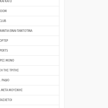
ΚΑΙ ΚΑΤΩ
ROOM
 CLUB
ΜΑΝΤΙΑ ΕΙΝΑΙ ΠΑΝΤΟΤΙΝΑ
ΠΟΡΤΕΡ
XPERTS
ΕΡΕΣ ΜΟΝΟ
ΣΗ ΤΗΣ ΤΡΙΤΗΣ
… ΡΑΔΙΟ
 ΜΕΤΑ ΜΟΥΣΙΚΗΣ
ΠΑΣΧΕΤΟΙ