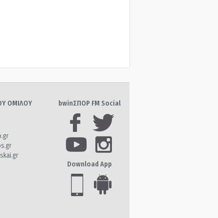
ΤΟΥ ΟΜΙΛΟΥ
bwinΣΠΟΡ FM Social
o.gr
os.gr
skai.gr
Download App