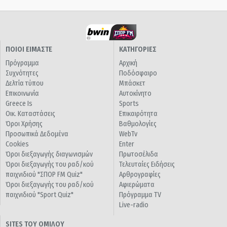
ΠΟΙΟΙ ΕΙΜΑΣΤΕ
ΚΑΤΗΓΟΡΙΕΣ
Πρόγραμμα
Αρχική
Συχνότητες
Ποδόσφαιρο
Δελτία τύπου
Μπάσκετ
Επικοινωνία
Αυτοκίνητο
Greece Is
Sports
Οικ. Καταστάσεις
Επικαιρότητα
Όροι Χρήσης
Βαθμολογίες
Προσωπικά Δεδομένα
WebTv
Cookies
Enter
Όροι διεξαγωγής διαγωνισμών
Πρωτοσέλιδα
Όροι διεξαγωγής του ραδ/κού
Τελευταίες Ειδήσεις
παιχνιδιού "ΣΠΟΡ FM Quiz"
Αρθρογραφίες
Όροι διεξαγωγής του ραδ/κού
Αφιερώματα
παιχνιδιού "Sport Quiz"
Πρόγραμμα TV
Live-radio
SITES ΤΟΥ ΟΜΙΛΟΥ