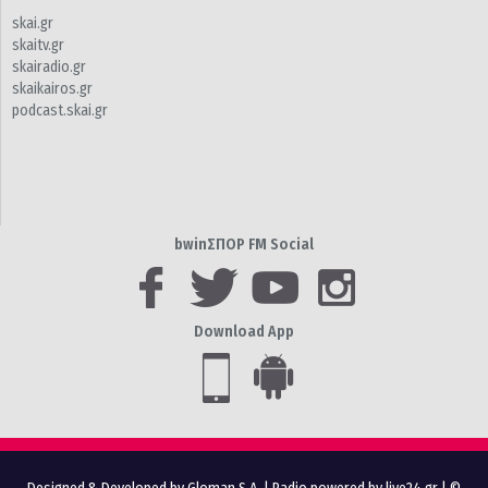
skai.gr
skaitv.gr
skairadio.gr
skaikairos.gr
podcast.skai.gr
bwinΣΠΟΡ FM Social
Download App