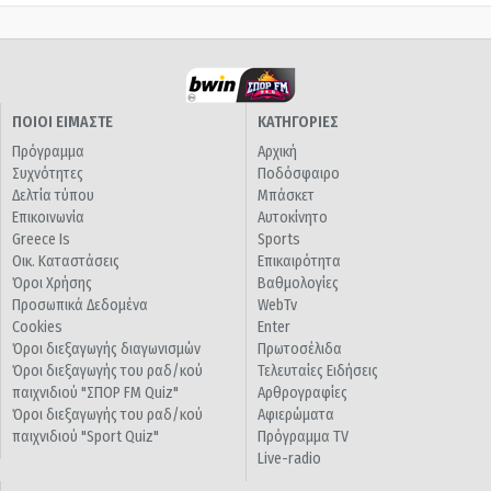
ΠΟΙΟΙ ΕΙΜΑΣΤΕ
ΚΑΤΗΓΟΡΙΕΣ
Πρόγραμμα
Αρχική
Συχνότητες
Ποδόσφαιρο
Δελτία τύπου
Μπάσκετ
Επικοινωνία
Αυτοκίνητο
Greece Is
Sports
Οικ. Καταστάσεις
Επικαιρότητα
Όροι Χρήσης
Βαθμολογίες
Προσωπικά Δεδομένα
WebTv
Cookies
Enter
Όροι διεξαγωγής διαγωνισμών
Πρωτοσέλιδα
Όροι διεξαγωγής του ραδ/κού
Τελευταίες Ειδήσεις
παιχνιδιού "ΣΠΟΡ FM Quiz"
Αρθρογραφίες
Όροι διεξαγωγής του ραδ/κού
Αφιερώματα
παιχνιδιού "Sport Quiz"
Πρόγραμμα TV
Live-radio