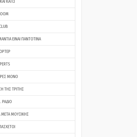
ΚΑΙ ΚΑΤΩ
ROOM
 CLUB
ΜΑΝΤΙΑ ΕΙΝΑΙ ΠΑΝΤΟΤΙΝΑ
ΠΟΡΤΕΡ
XPERTS
ΕΡΕΣ ΜΟΝΟ
ΣΗ ΤΗΣ ΤΡΙΤΗΣ
… ΡΑΔΙΟ
 ΜΕΤΑ ΜΟΥΣΙΚΗΣ
ΠΑΣΧΕΤΟΙ