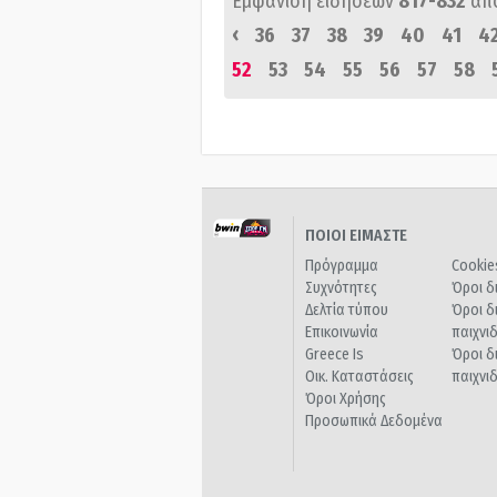
Εμφάνιση ειδήσεων
817-832
απ
‹
36
37
38
39
40
41
4
52
53
54
55
56
57
58
ΠΟΙΟΙ ΕΙΜΑΣΤΕ
Πρόγραμμα
Cookie
Συχνότητες
Όροι δ
Δελτία τύπου
Όροι δ
Επικοινωνία
παιχνι
Greece Is
Όροι δ
Οικ. Καταστάσεις
παιχνι
Όροι Χρήσης
Προσωπικά Δεδομένα