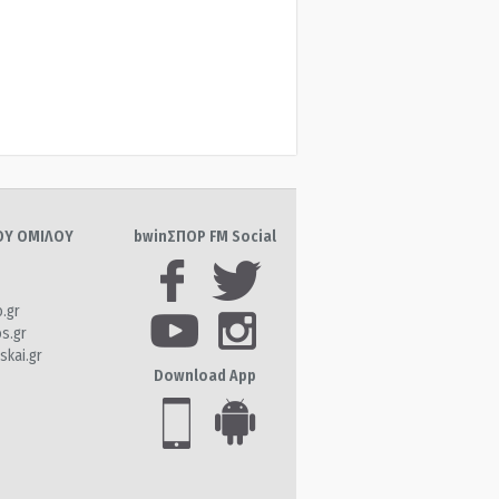
ΤΟΥ ΟΜΙΛΟΥ
bwinΣΠΟΡ FM Social
o.gr
os.gr
skai.gr
Download App