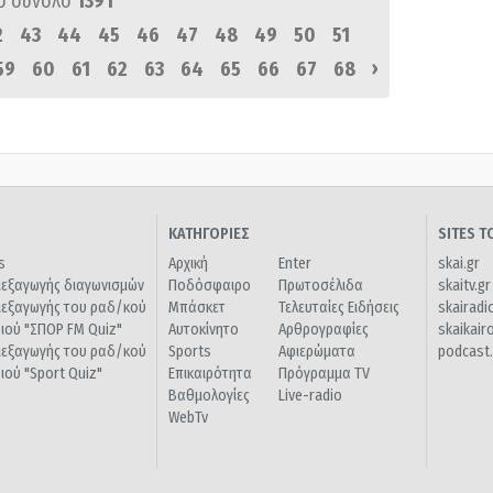
ό σύνολο
1391
2
43
44
45
46
47
48
49
50
51
›
59
60
61
62
63
64
65
66
67
68
ΚΑΤΗΓΟΡΙΕΣ
SITES 
s
Αρχική
Enter
skai.gr
ιεξαγωγής διαγωνισμών
Ποδόσφαιρο
Πρωτοσέλιδα
skaitv.gr
ιεξαγωγής του ραδ/κού
Μπάσκετ
Τελευταίες Ειδήσεις
skairadi
διού "ΣΠΟΡ FM Quiz"
Αυτοκίνητο
Αρθρογραφίες
skaikair
ιεξαγωγής του ραδ/κού
Sports
Αφιερώματα
podcast.
διού "Sport Quiz"
Επικαιρότητα
Πρόγραμμα TV
Βαθμολογίες
Live-radio
WebTv