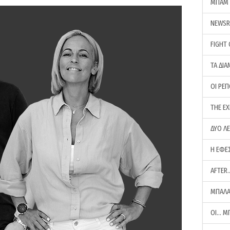
ΜΠΑΜ 
NEWS
FIGHT
ΤΑ ΔΙΑ
ΟΙ ΡΕ
THE E
ΔΥΟ Λ
Η ΕΦΕ
AFTER
ΜΠΑΛΑ
ΟΙ… Μ