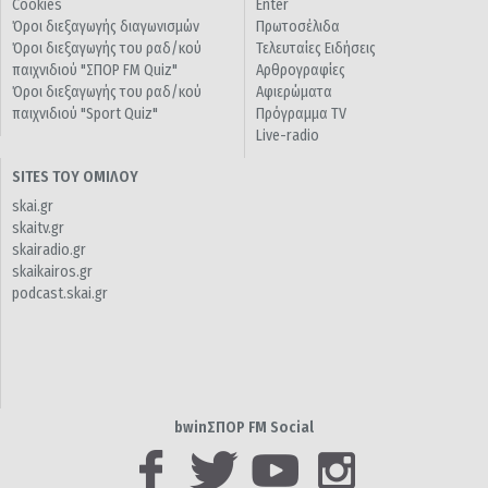
Cookies
Enter
Όροι διεξαγωγής διαγωνισμών
Πρωτοσέλιδα
Όροι διεξαγωγής του ραδ/κού
Τελευταίες Ειδήσεις
παιχνιδιού "ΣΠΟΡ FM Quiz"
Αρθρογραφίες
Όροι διεξαγωγής του ραδ/κού
Αφιερώματα
παιχνιδιού "Sport Quiz"
Πρόγραμμα TV
Live-radio
SITES ΤΟΥ ΟΜΙΛΟΥ
skai.gr
skaitv.gr
skairadio.gr
skaikairos.gr
podcast.skai.gr
bwinΣΠΟΡ FM Social