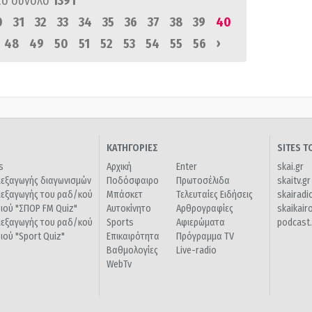
πό σύνολο
1391
0
31
32
33
34
35
36
37
38
39
40
›
48
49
50
51
52
53
54
55
56
ΚΑΤΗΓΟΡΙΕΣ
SITES 
s
Αρχική
Enter
skai.gr
ιεξαγωγής διαγωνισμών
Ποδόσφαιρο
Πρωτοσέλιδα
skaitv.gr
ιεξαγωγής του ραδ/κού
Μπάσκετ
Τελευταίες Ειδήσεις
skairadi
διού "ΣΠΟΡ FM Quiz"
Αυτοκίνητο
Αρθρογραφίες
skaikair
ιεξαγωγής του ραδ/κού
Sports
Αφιερώματα
podcast.
διού "Sport Quiz"
Επικαιρότητα
Πρόγραμμα TV
Βαθμολογίες
Live-radio
WebTv