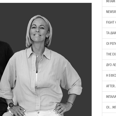
ΜΠΑΜ 
NEWS
FIGHT
ΤΑ ΔΙΑ
ΟΙ ΡΕ
THE E
ΔΥΟ Λ
Η ΕΦΕ
AFTER
ΜΠΑΛΑ
ΟΙ… Μ