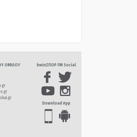
ΤΟΥ ΟΜΙΛΟΥ
bwinΣΠΟΡ FM Social
o.gr
os.gr
skai.gr
Download App