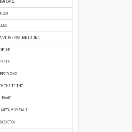
ΚΑΙ ΚΑΤΩ
ROOM
 CLUB
ΜΑΝΤΙΑ ΕΙΝΑΙ ΠΑΝΤΟΤΙΝΑ
ΠΟΡΤΕΡ
XPERTS
ΕΡΕΣ ΜΟΝΟ
ΣΗ ΤΗΣ ΤΡΙΤΗΣ
… ΡΑΔΙΟ
 ΜΕΤΑ ΜΟΥΣΙΚΗΣ
ΠΑΣΧΕΤΟΙ