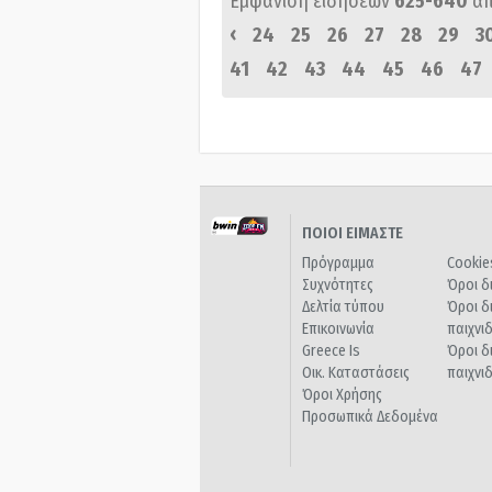
Εμφάνιση ειδήσεων
625-640
α
‹
24
25
26
27
28
29
3
41
42
43
44
45
46
47
ΠΟΙΟΙ ΕΙΜΑΣΤΕ
Πρόγραμμα
Cookie
Συχνότητες
Όροι δ
Δελτία τύπου
Όροι δ
Επικοινωνία
παιχνι
Greece Is
Όροι δ
Οικ. Καταστάσεις
παιχνι
Όροι Χρήσης
Προσωπικά Δεδομένα