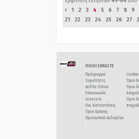
Εμφάνιση ειδήσεων
49-64
από
‹
1
2
3
4
5
6
7
8
9
21
22
23
24
25
26
27
ΠΟΙΟΙ ΕΙΜΑΣΤΕ
Πρόγραμμα
Cookie
Συχνότητες
Όροι δ
Δελτία τύπου
Όροι δ
Επικοινωνία
παιχνι
Greece Is
Όροι δ
Οικ. Καταστάσεις
παιχνι
Όροι Χρήσης
Προσωπικά Δεδομένα