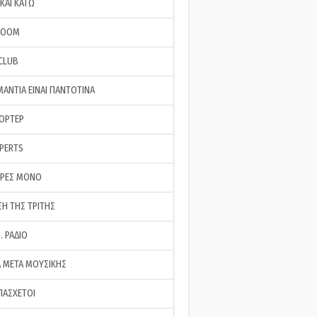
ΚΑΙ ΚΑΤΩ
ROOM
 CLUB
ΜΑΝΤΙΑ ΕΙΝΑΙ ΠΑΝΤΟΤΙΝΑ
ΠΟΡΤΕΡ
XPERTS
ΕΡΕΣ ΜΟΝΟ
ΣΗ ΤΗΣ ΤΡΙΤΗΣ
… ΡΑΔΙΟ
 ΜΕΤΑ ΜΟΥΣΙΚΗΣ
ΠΑΣΧΕΤΟΙ