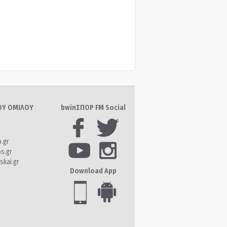
ΤΟΥ ΟΜΙΛΟΥ
bwinΣΠΟΡ FM Social
o.gr
os.gr
skai.gr
Download App