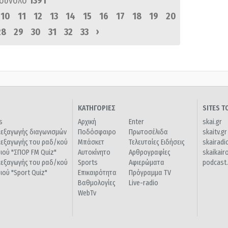
 σύνολο
1391
10
11
12
13
14
15
16
17
18
19
20
›
28
29
30
31
32
33
ΚΑΤΗΓΟΡΙΕΣ
SITES 
s
Αρχική
Enter
skai.gr
ιεξαγωγής διαγωνισμών
Ποδόσφαιρο
Πρωτοσέλιδα
skaitv.gr
ιεξαγωγής του ραδ/κού
Μπάσκετ
Τελευταίες Ειδήσεις
skairadi
διού "ΣΠΟΡ FM Quiz"
Αυτοκίνητο
Αρθρογραφίες
skaikair
ιεξαγωγής του ραδ/κού
Sports
Αφιερώματα
podcast.
διού "Sport Quiz"
Επικαιρότητα
Πρόγραμμα TV
Βαθμολογίες
Live-radio
WebTv