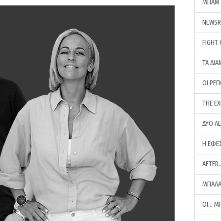
ΜΠΑΜ 
NEWS
FIGHT
ΤΑ ΔΙΑ
ΟΙ ΡΕ
THE E
ΔΥΟ Λ
Η ΕΦΕ
AFTER
ΜΠΑΛΑ
ΟΙ… Μ