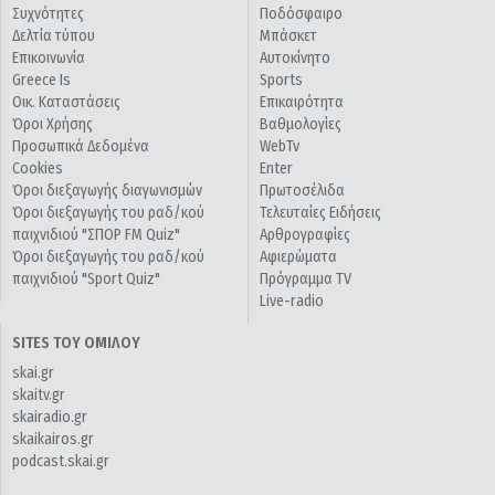
Συχνότητες
Ποδόσφαιρο
Δελτία τύπου
Μπάσκετ
Επικοινωνία
Αυτοκίνητο
Greece Is
Sports
Οικ. Καταστάσεις
Επικαιρότητα
Όροι Χρήσης
Βαθμολογίες
Προσωπικά Δεδομένα
WebTv
Cookies
Enter
Όροι διεξαγωγής διαγωνισμών
Πρωτοσέλιδα
Όροι διεξαγωγής του ραδ/κού
Τελευταίες Ειδήσεις
παιχνιδιού "ΣΠΟΡ FM Quiz"
Αρθρογραφίες
Όροι διεξαγωγής του ραδ/κού
Αφιερώματα
παιχνιδιού "Sport Quiz"
Πρόγραμμα TV
Live-radio
SITES ΤΟΥ ΟΜΙΛΟΥ
skai.gr
skaitv.gr
skairadio.gr
skaikairos.gr
podcast.skai.gr