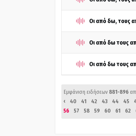
Οι από δω, τους α
Οι από δω τους απ
Οι από δω τους απ
Εμφάνιση ειδήσεων
881-896
απ
‹
40
41
42
43
44
45
56
57
58
59
60
61
62