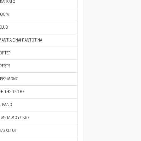
ΚΑΙ ΚΑΤΩ
ROOM
 CLUB
ΜΑΝΤΙΑ ΕΙΝΑΙ ΠΑΝΤΟΤΙΝΑ
ΠΟΡΤΕΡ
XPERTS
ΕΡΕΣ ΜΟΝΟ
ΣΗ ΤΗΣ ΤΡΙΤΗΣ
… ΡΑΔΙΟ
 ΜΕΤΑ ΜΟΥΣΙΚΗΣ
ΠΑΣΧΕΤΟΙ