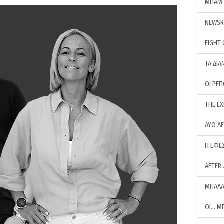
ΜΠΑΜ 
NEWS
FIGHT
ΤΑ ΔΙΑ
ΟΙ ΡΕ
THE E
ΔΥΟ Λ
Η ΕΦΕ
AFTER
ΜΠΑΛΑ
ΟΙ… Μ