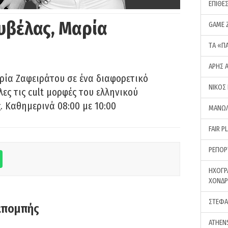
ΕΠΙΘΕ
υβέλας, Μαρία
GAME 
ΤA «Π
ΑΡΗΣ 
ρία Ζαφειράτου σε ένα διαφορετικό
ΝΙΚΟΣ
ες τις cult μορφές του ελληνικού
 Καθημερινά 08:00 με 10:00
ΜΑΝΩΛ
FAIR P
ΡΕΠΟΡ
ΗΧΟΓΡ
ΧΟΝΔ
ΣΤΕΦΑ
κπομπής
ATHEN