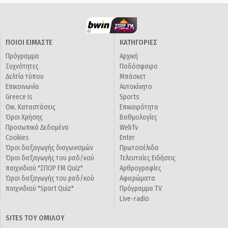
ΠΟΙΟΙ ΕΙΜΑΣΤΕ
ΚΑΤΗΓΟΡΙΕΣ
Πρόγραμμα
Αρχική
Συχνότητες
Ποδόσφαιρο
Δελτία τύπου
Μπάσκετ
Επικοινωνία
Αυτοκίνητο
Greece Is
Sports
Οικ. Καταστάσεις
Επικαιρότητα
Όροι Χρήσης
Βαθμολογίες
Προσωπικά Δεδομένα
WebTv
Cookies
Enter
Όροι διεξαγωγής διαγωνισμών
Πρωτοσέλιδα
Όροι διεξαγωγής του ραδ/κού
Τελευταίες Ειδήσεις
παιχνιδιού "ΣΠΟΡ FM Quiz"
Αρθρογραφίες
Όροι διεξαγωγής του ραδ/κού
Αφιερώματα
παιχνιδιού "Sport Quiz"
Πρόγραμμα TV
Live-radio
SITES ΤΟΥ ΟΜΙΛΟΥ