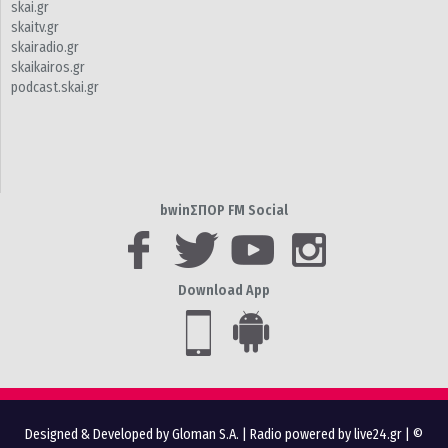
skai.gr
skaitv.gr
skairadio.gr
skaikairos.gr
podcast.skai.gr
bwinΣΠΟΡ FM Social
Download App
Designed & Developed by Gloman S.A.
|
Radio powered by live24.gr
| ©