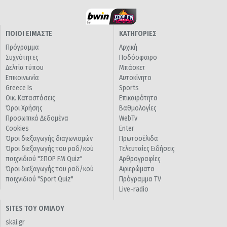
ΠΟΙΟΙ ΕΙΜΑΣΤΕ
ΚΑΤΗΓΟΡΙΕΣ
Πρόγραμμα
Αρχική
Συχνότητες
Ποδόσφαιρο
Δελτία τύπου
Μπάσκετ
Επικοινωνία
Αυτοκίνητο
Greece Is
Sports
Οικ. Καταστάσεις
Επικαιρότητα
Όροι Χρήσης
Βαθμολογίες
Προσωπικά Δεδομένα
WebTv
Cookies
Enter
Όροι διεξαγωγής διαγωνισμών
Πρωτοσέλιδα
Όροι διεξαγωγής του ραδ/κού
Τελευταίες Ειδήσεις
παιχνιδιού "ΣΠΟΡ FM Quiz"
Αρθρογραφίες
Όροι διεξαγωγής του ραδ/κού
Αφιερώματα
παιχνιδιού "Sport Quiz"
Πρόγραμμα TV
Live-radio
SITES ΤΟΥ ΟΜΙΛΟΥ
skai.gr