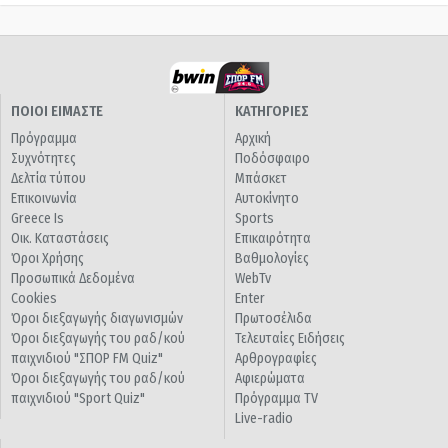
ΠΟΙΟΙ ΕΙΜΑΣΤΕ
ΚΑΤΗΓΟΡΙΕΣ
Πρόγραμμα
Αρχική
Συχνότητες
Ποδόσφαιρο
Δελτία τύπου
Μπάσκετ
Επικοινωνία
Αυτοκίνητο
Greece Is
Sports
Οικ. Καταστάσεις
Επικαιρότητα
Όροι Χρήσης
Βαθμολογίες
Προσωπικά Δεδομένα
WebTv
Cookies
Enter
Όροι διεξαγωγής διαγωνισμών
Πρωτοσέλιδα
Όροι διεξαγωγής του ραδ/κού
Τελευταίες Ειδήσεις
παιχνιδιού "ΣΠΟΡ FM Quiz"
Αρθρογραφίες
Όροι διεξαγωγής του ραδ/κού
Αφιερώματα
παιχνιδιού "Sport Quiz"
Πρόγραμμα TV
Live-radio