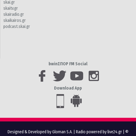
skai.gr
skaitv.gr
skairadio.gr
skaikairos.gr
podcast.skai.gr
bwinΣΠΟΡ FM Social
Download App
Designed & Developed by Gloman S.A.
|
Radio powered by live24.gr
| ©