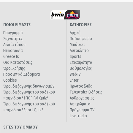
ΠΟΙΟΙ ΕΙΜΑΣΤΕ
ΚΑΤΗΓΟΡΙΕΣ
Πρόγραμμα
Αρχική
Συχνότητες
Ποδόσφαιρο
Δελτία τύπου
Μπάσκετ
Επικοινωνία
Αυτοκίνητο
Greece Is
Sports
Οικ. Καταστάσεις
Επικαιρότητα
Όροι Χρήσης
Βαθμολογίες
Προσωπικά Δεδομένα
WebTv
Cookies
Enter
Όροι διεξαγωγής διαγωνισμών
Πρωτοσέλιδα
Όροι διεξαγωγής του ραδ/κού
Τελευταίες Ειδήσεις
παιχνιδιού "ΣΠΟΡ FM Quiz"
Αρθρογραφίες
Όροι διεξαγωγής του ραδ/κού
Αφιερώματα
παιχνιδιού "Sport Quiz"
Πρόγραμμα TV
Live-radio
SITES ΤΟΥ ΟΜΙΛΟΥ