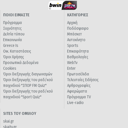
ΠΟΙΟΙ ΕΙΜΑΣΤΕ
ΚΑΤΗΓΟΡΙΕΣ
Πρόγραμμα
Αρχική
Συχνότητες
Ποδόσφαιρο
Δελτία τύπου
Μπάσκετ
Επικοινωνία
Αυτοκίνητο
Greece Is
Sports
Οικ. Καταστάσεις
Επικαιρότητα
Όροι Χρήσης
Βαθμολογίες
Προσωπικά Δεδομένα
WebTv
Cookies
Enter
Όροι διεξαγωγής διαγωνισμών
Πρωτοσέλιδα
Όροι διεξαγωγής του ραδ/κού
Τελευταίες Ειδήσεις
παιχνιδιού "ΣΠΟΡ FM Quiz"
Αρθρογραφίες
Όροι διεξαγωγής του ραδ/κού
Αφιερώματα
παιχνιδιού "Sport Quiz"
Πρόγραμμα TV
Live-radio
SITES ΤΟΥ ΟΜΙΛΟΥ
skai.gr
skaitv.gr