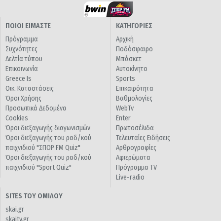
ΠΟΙΟΙ ΕΙΜΑΣΤΕ
ΚΑΤΗΓΟΡΙΕΣ
Πρόγραμμα
Αρχική
Συχνότητες
Ποδόσφαιρο
Δελτία τύπου
Μπάσκετ
Επικοινωνία
Αυτοκίνητο
Greece Is
Sports
Οικ. Καταστάσεις
Επικαιρότητα
Όροι Χρήσης
Βαθμολογίες
Προσωπικά Δεδομένα
WebTv
Cookies
Enter
Όροι διεξαγωγής διαγωνισμών
Πρωτοσέλιδα
Όροι διεξαγωγής του ραδ/κού
Τελευταίες Ειδήσεις
παιχνιδιού "ΣΠΟΡ FM Quiz"
Αρθρογραφίες
Όροι διεξαγωγής του ραδ/κού
Αφιερώματα
παιχνιδιού "Sport Quiz"
Πρόγραμμα TV
Live-radio
SITES ΤΟΥ ΟΜΙΛΟΥ
skai.gr
skaitv.gr