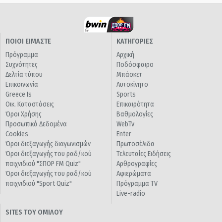
ΠΟΙΟΙ ΕΙΜΑΣΤΕ
ΚΑΤΗΓΟΡΙΕΣ
Πρόγραμμα
Αρχική
Συχνότητες
Ποδόσφαιρο
Δελτία τύπου
Μπάσκετ
Επικοινωνία
Αυτοκίνητο
Greece Is
Sports
Οικ. Καταστάσεις
Επικαιρότητα
Όροι Χρήσης
Βαθμολογίες
Προσωπικά Δεδομένα
WebTv
Cookies
Enter
Όροι διεξαγωγής διαγωνισμών
Πρωτοσέλιδα
Όροι διεξαγωγής του ραδ/κού
Τελευταίες Ειδήσεις
παιχνιδιού "ΣΠΟΡ FM Quiz"
Αρθρογραφίες
Όροι διεξαγωγής του ραδ/κού
Αφιερώματα
παιχνιδιού "Sport Quiz"
Πρόγραμμα TV
Live-radio
SITES ΤΟΥ ΟΜΙΛΟΥ