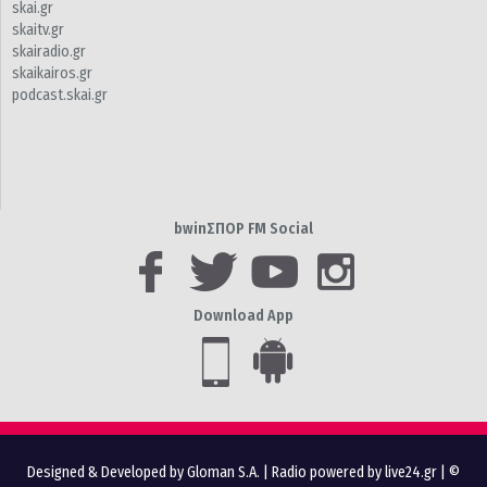
skai.gr
skaitv.gr
skairadio.gr
skaikairos.gr
podcast.skai.gr
bwinΣΠΟΡ FM Social
Download App
Designed & Developed by Gloman S.A.
|
Radio powered by live24.gr
| ©