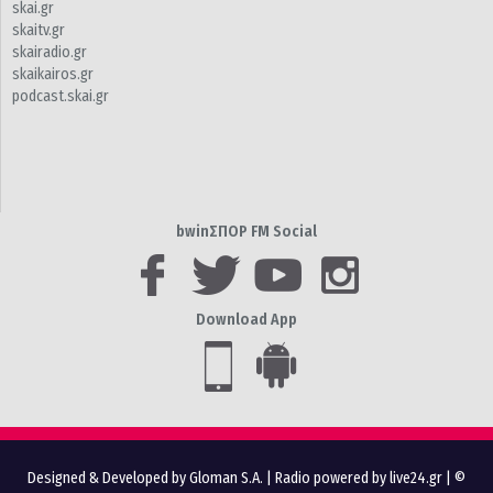
skai.gr
skaitv.gr
skairadio.gr
skaikairos.gr
podcast.skai.gr
bwinΣΠΟΡ FM Social
Download App
Designed & Developed by Gloman S.A.
|
Radio powered by live24.gr
| ©