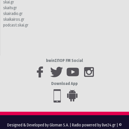
skai.gr
skaitv.gr
skairadio.gr
skaikairos.gr
podcast.skai.gr
bwinΣΠΟΡ FM Social
Download App
Designed & Developed by Gloman S.A.
|
Radio powered by live24.gr
| ©