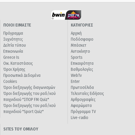
ΠΟΙΟΙ ΕΙΜΑΣΤΕ
ΚΑΤΗΓΟΡΙΕΣ
Πρόγραμμα
Αρχική
Συχνότητες
Ποδόσφαιρο
Δελτία τύπου
Μπάσκετ
Επικοινωνία
Αυτοκίνητο
Greece Is
Sports
Οικ. Καταστάσεις
Επικαιρότητα
Όροι Χρήσης
Βαθμολογίες
Προσωπικά Δεδομένα
WebTv
Cookies
Enter
Όροι διεξαγωγής διαγωνισμών
Πρωτοσέλιδα
Όροι διεξαγωγής του ραδ/κού
Τελευταίες Ειδήσεις
παιχνιδιού "ΣΠΟΡ FM Quiz"
Αρθρογραφίες
Όροι διεξαγωγής του ραδ/κού
Αφιερώματα
παιχνιδιού "Sport Quiz"
Πρόγραμμα TV
Live-radio
SITES ΤΟΥ ΟΜΙΛΟΥ