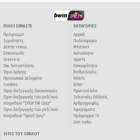
ΠΟΙΟΙ ΕΙΜΑΣΤΕ
ΚΑΤΗΓΟΡΙΕΣ
Πρόγραμμα
Αρχική
Συχνότητες
Ποδόσφαιρο
Δελτία τύπου
Μπάσκετ
Επικοινωνία
Αυτοκίνητο
Greece Is
Sports
Οικ. Καταστάσεις
Επικαιρότητα
Όροι Χρήσης
Βαθμολογίες
Προσωπικά Δεδομένα
WebTv
Cookies
Enter
Όροι διεξαγωγής διαγωνισμών
Πρωτοσέλιδα
Όροι διεξαγωγής του ραδ/κού
Τελευταίες Ειδήσεις
παιχνιδιού "ΣΠΟΡ FM Quiz"
Αρθρογραφίες
Όροι διεξαγωγής του ραδ/κού
Αφιερώματα
παιχνιδιού "Sport Quiz"
Πρόγραμμα TV
Live-radio
SITES ΤΟΥ ΟΜΙΛΟΥ