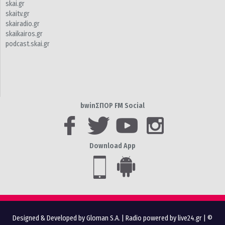
skai.gr
skaitv.gr
skairadio.gr
skaikairos.gr
podcast.skai.gr
bwinΣΠΟΡ FM Social
Download App
Designed & Developed by Gloman S.A.
|
Radio powered by live24.gr
| ©