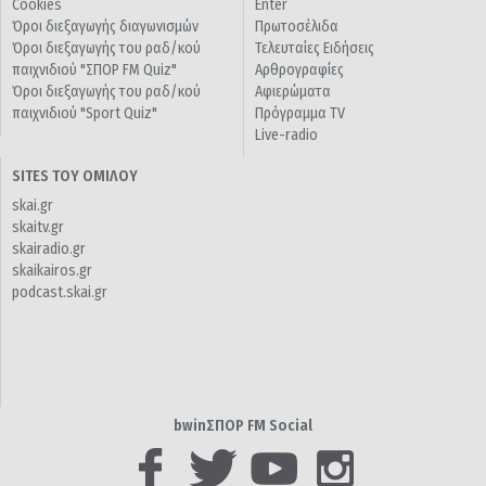
Cookies
Enter
Όροι διεξαγωγής διαγωνισμών
Πρωτοσέλιδα
Όροι διεξαγωγής του ραδ/κού
Τελευταίες Ειδήσεις
παιχνιδιού "ΣΠΟΡ FM Quiz"
Αρθρογραφίες
Όροι διεξαγωγής του ραδ/κού
Αφιερώματα
παιχνιδιού "Sport Quiz"
Πρόγραμμα TV
Live-radio
SITES ΤΟΥ ΟΜΙΛΟΥ
skai.gr
skaitv.gr
skairadio.gr
skaikairos.gr
podcast.skai.gr
bwinΣΠΟΡ FM Social