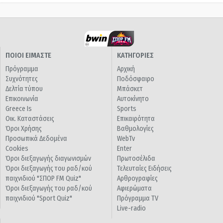
ΠΟΙΟΙ ΕΙΜΑΣΤΕ
ΚΑΤΗΓΟΡΙΕΣ
Πρόγραμμα
Αρχική
Συχνότητες
Ποδόσφαιρο
Δελτία τύπου
Μπάσκετ
Επικοινωνία
Αυτοκίνητο
Greece Is
Sports
Οικ. Καταστάσεις
Επικαιρότητα
Όροι Χρήσης
Βαθμολογίες
Προσωπικά Δεδομένα
WebTv
Cookies
Enter
Όροι διεξαγωγής διαγωνισμών
Πρωτοσέλιδα
Όροι διεξαγωγής του ραδ/κού
Τελευταίες Ειδήσεις
παιχνιδιού "ΣΠΟΡ FM Quiz"
Αρθρογραφίες
Όροι διεξαγωγής του ραδ/κού
Αφιερώματα
παιχνιδιού "Sport Quiz"
Πρόγραμμα TV
Live-radio