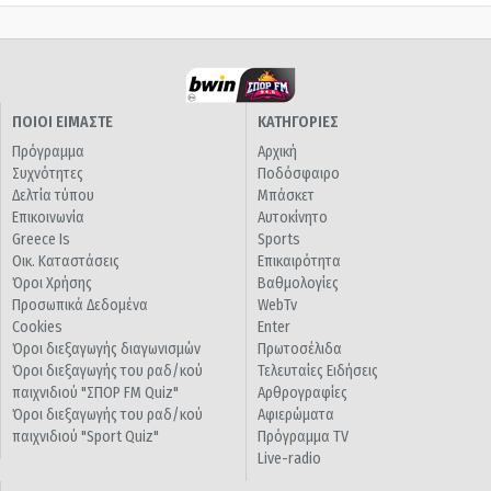
ΠΟΙΟΙ ΕΙΜΑΣΤΕ
ΚΑΤΗΓΟΡΙΕΣ
Πρόγραμμα
Αρχική
Συχνότητες
Ποδόσφαιρο
Δελτία τύπου
Μπάσκετ
Επικοινωνία
Αυτοκίνητο
Greece Is
Sports
Οικ. Καταστάσεις
Επικαιρότητα
Όροι Χρήσης
Βαθμολογίες
Προσωπικά Δεδομένα
WebTv
Cookies
Enter
Όροι διεξαγωγής διαγωνισμών
Πρωτοσέλιδα
Όροι διεξαγωγής του ραδ/κού
Τελευταίες Ειδήσεις
παιχνιδιού "ΣΠΟΡ FM Quiz"
Αρθρογραφίες
Όροι διεξαγωγής του ραδ/κού
Αφιερώματα
παιχνιδιού "Sport Quiz"
Πρόγραμμα TV
Live-radio