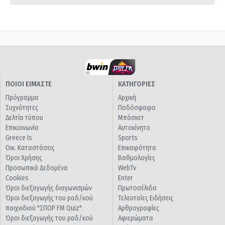
ΠΟΙΟΙ ΕΙΜΑΣΤΕ
ΚΑΤΗΓΟΡΙΕΣ
Πρόγραμμα
Αρχική
Συχνότητες
Ποδόσφαιρο
Δελτία τύπου
Μπάσκετ
Επικοινωνία
Αυτοκίνητο
Greece Is
Sports
Οικ. Καταστάσεις
Επικαιρότητα
Όροι Χρήσης
Βαθμολογίες
Προσωπικά Δεδομένα
WebTv
Cookies
Enter
Όροι διεξαγωγής διαγωνισμών
Πρωτοσέλιδα
Όροι διεξαγωγής του ραδ/κού
Τελευταίες Ειδήσεις
παιχνιδιού "ΣΠΟΡ FM Quiz"
Αρθρογραφίες
Όροι διεξαγωγής του ραδ/κού
Αφιερώματα