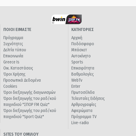
ΠΟΙΟΙ ΕΙΜΑΣΤΕ
ΚΑΤΗΓΟΡΙΕΣ
Πρόγραμμα
Αρχική
Συχνότητες
Ποδόσφαιρο
Δελτία τύπου
Μπάσκετ
Επικοινωνία
Αυτοκίνητο
Greece Is
Sports
Οικ. Καταστάσεις
Επικαιρότητα
Όροι Χρήσης
Βαθμολογίες
Προσωπικά Δεδομένα
WebTv
Cookies
Enter
Όροι διεξαγωγής διαγωνισμών
Πρωτοσέλιδα
Όροι διεξαγωγής του ραδ/κού
Τελευταίες Ειδήσεις
παιχνιδιού "ΣΠΟΡ FM Quiz"
Αρθρογραφίες
Όροι διεξαγωγής του ραδ/κού
Αφιερώματα
παιχνιδιού "Sport Quiz"
Πρόγραμμα TV
Live-radio
SITES ΤΟΥ ΟΜΙΛΟΥ