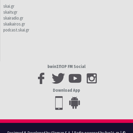
skai.gr
skaitv.gr
skairadio.gr
skaikairos.gr
podcast.skai.gr
bwinΣΠΟΡ FM Social
Download App