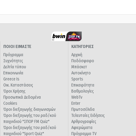
ΠΟΙΟΙ ΕΙΜΑΣΤΕ
ΚΑΤΗΓΟΡΙΕΣ
Πρόγραμμα
Αρχική
Συχνότητες
Ποδόσφαιρο
Δελτία τύπου
Μπάσκετ
Επικοινωνία
Αυτοκίνητο
Greece Is
Sports
Οικ. Καταστάσεις
Επικαιρότητα
Όροι Χρήσης
Βαθμολογίες
Προσωπικά Δεδομένα
WebTv
Cookies
Enter
Όροι διεξαγωγής διαγωνισμών
Πρωτοσέλιδα
Όροι διεξαγωγής του ραδ/κού
Τελευταίες Ειδήσεις
παιχνιδιού "ΣΠΟΡ FM Quiz"
Αρθρογραφίες
Όροι διεξαγωγής του ραδ/κού
Αφιερώματα
παιχνιδιού "Sport Quiz"
Πρόγραμμα TV