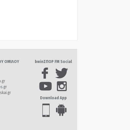
ΤΟΥ ΟΜΙΛΟΥ
bwinΣΠΟΡ FM Social
o.gr
os.gr
skai.gr
Download App