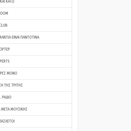
ΚΑΙ ΚΑΤΩ
ROOM
 CLUB
ΜΑΝΤΙΑ ΕΙΝΑΙ ΠΑΝΤΟΤΙΝΑ
ΠΟΡΤΕΡ
XPERTS
ΕΡΕΣ ΜΟΝΟ
ΣΗ ΤΗΣ ΤΡΙΤΗΣ
… ΡΑΔΙΟ
 ΜΕΤΑ ΜΟΥΣΙΚΗΣ
ΠΑΣΧΕΤΟΙ