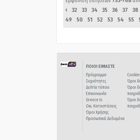
Εμφάνιση ειδήσεων
753-768
απ
‹
32
33
34
35
36
37
38
49
50
51
52
53
54
55
ΠΟΙΟΙ ΕΙΜΑΣΤΕ
Πρόγραμμα
Cookie
Συχνότητες
Όροι δ
Δελτία τύπου
Όροι δ
Επικοινωνία
παιχνι
Greece Is
Όροι δ
Οικ. Καταστάσεις
παιχνι
Όροι Χρήσης
Προσωπικά Δεδομένα