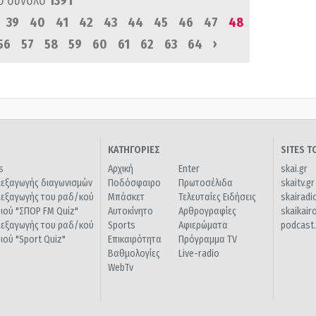
ό σύνολο
1391
39
40
41
42
43
44
45
46
47
48
›
56
57
58
59
60
61
62
63
64
ΚΑΤΗΓΟΡΙΕΣ
SITES 
s
Αρχική
Enter
skai.gr
ιεξαγωγής διαγωνισμών
Ποδόσφαιρο
Πρωτοσέλιδα
skaitv.gr
ιεξαγωγής του ραδ/κού
Μπάσκετ
Τελευταίες Ειδήσεις
skairadi
διού "ΣΠΟΡ FM Quiz"
Αυτοκίνητο
Αρθρογραφίες
skaikair
ιεξαγωγής του ραδ/κού
Sports
Αφιερώματα
podcast.
διού "Sport Quiz"
Επικαιρότητα
Πρόγραμμα TV
Βαθμολογίες
Live-radio
WebTv