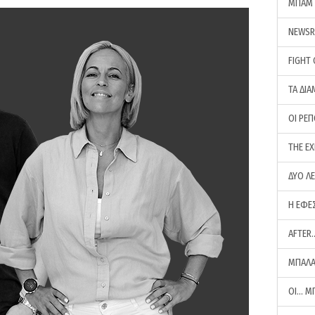
ΜΠΑΜ 
NEWS
FIGHT
ΤΑ ΔΙΑ
ΟΙ ΡΕ
THE E
ΔΥΟ Λ
Η ΕΦΕ
AFTER
ΜΠΑΛΑ
ΟΙ… Μ