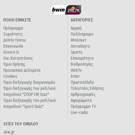
ΠΟΙΟΙ ΕΙΜΑΣΤΕ
ΚΑΤΗΓΟΡΙΕΣ
Πρόγραμμα
Αρχική
Συχνότητες
Ποδόσφαιρο
Δελτία τύπου
Μπάσκετ
Επικοινωνία
Αυτοκίνητο
Greece Is
Sports
Οικ. Καταστάσεις
Επικαιρότητα
Όροι Χρήσης
Βαθμολογίες
Προσωπικά Δεδομένα
WebTv
Cookies
Enter
Όροι διεξαγωγής διαγωνισμών
Πρωτοσέλιδα
Όροι διεξαγωγής του ραδ/κού
Τελευταίες Ειδήσεις
παιχνιδιού "ΣΠΟΡ FM Quiz"
Αρθρογραφίες
Όροι διεξαγωγής του ραδ/κού
Αφιερώματα
παιχνιδιού "Sport Quiz"
Πρόγραμμα TV
Live-radio
SITES ΤΟΥ ΟΜΙΛΟΥ
skai.gr