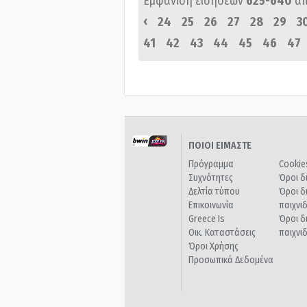
Εμφάνιση ειδήσεων
625-640
α
‹
24
25
26
27
28
29
3
41
42
43
44
45
46
47
ΠΟΙΟΙ ΕΙΜΑΣΤΕ
Πρόγραμμα
Cookie
Συχνότητες
Όροι δ
Δελτία τύπου
Όροι δ
Επικοινωνία
παιχνι
Greece Is
Όροι δ
Οικ. Καταστάσεις
παιχνι
Όροι Χρήσης
Προσωπικά Δεδομένα