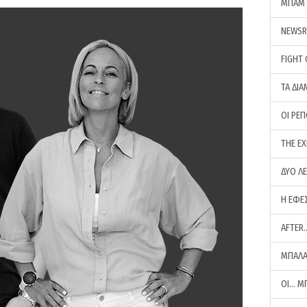
ΜΠΑΜ 
NEWS
FIGHT
ΤΑ ΔΙΑ
ΟΙ ΡΕ
THE E
ΔΥΟ Λ
Η ΕΦΕ
AFTER
ΜΠΑΛΑ
ΟΙ… Μ