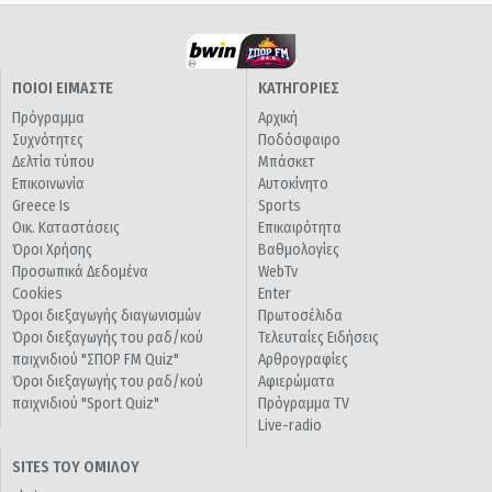
ΠΟΙΟΙ ΕΙΜΑΣΤΕ
ΚΑΤΗΓΟΡΙΕΣ
Πρόγραμμα
Αρχική
Συχνότητες
Ποδόσφαιρο
Δελτία τύπου
Μπάσκετ
Επικοινωνία
Αυτοκίνητο
Greece Is
Sports
Οικ. Καταστάσεις
Επικαιρότητα
Όροι Χρήσης
Βαθμολογίες
Προσωπικά Δεδομένα
WebTv
Cookies
Enter
Όροι διεξαγωγής διαγωνισμών
Πρωτοσέλιδα
Όροι διεξαγωγής του ραδ/κού
Τελευταίες Ειδήσεις
παιχνιδιού "ΣΠΟΡ FM Quiz"
Αρθρογραφίες
Όροι διεξαγωγής του ραδ/κού
Αφιερώματα
παιχνιδιού "Sport Quiz"
Πρόγραμμα TV
Live-radio
SITES ΤΟΥ ΟΜΙΛΟΥ