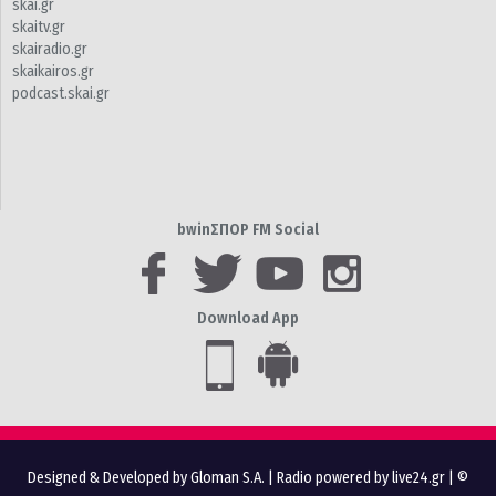
skai.gr
skaitv.gr
skairadio.gr
skaikairos.gr
podcast.skai.gr
bwinΣΠΟΡ FM Social
Download App
Designed & Developed by Gloman S.A.
|
Radio powered by live24.gr
| ©