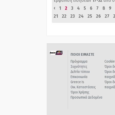
Εμφάνιση ειδήσεων
17-32
από 
‹
1
2
3
4
5
6
7
8
9
21
22
23
24
25
26
27
ΠΟΙΟΙ ΕΙΜΑΣΤΕ
Πρόγραμμα
Cookie
Συχνότητες
Όροι δ
Δελτία τύπου
Όροι δ
Επικοινωνία
παιχνι
Greece Is
Όροι δ
Οικ. Καταστάσεις
παιχνι
Όροι Χρήσης
Προσωπικά Δεδομένα