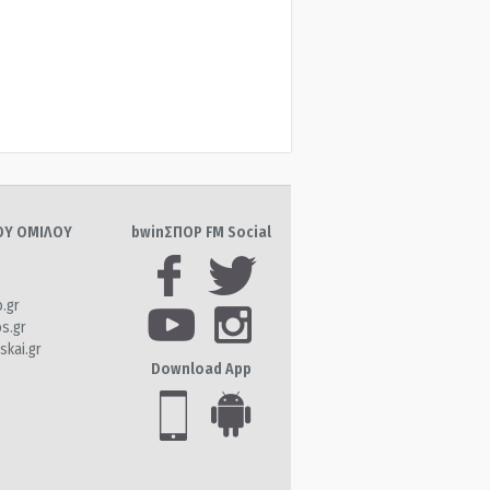
ΤΟΥ ΟΜΙΛΟΥ
bwinΣΠΟΡ FM Social
o.gr
os.gr
skai.gr
Download App