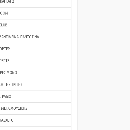
ΚΑΙ ΚΑΤΩ
ROOM
 CLUB
ΜΑΝΤΙΑ ΕΙΝΑΙ ΠΑΝΤΟΤΙΝΑ
ΠΟΡΤΕΡ
XPERTS
ΕΡΕΣ ΜΟΝΟ
ΣΗ ΤΗΣ ΤΡΙΤΗΣ
… ΡΑΔΙΟ
 ΜΕΤΑ ΜΟΥΣΙΚΗΣ
ΠΑΣΧΕΤΟΙ