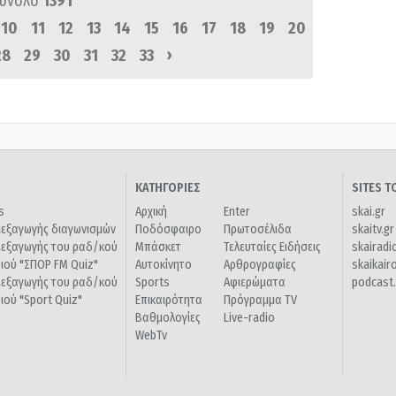
σύνολο
1391
10
11
12
13
14
15
16
17
18
19
20
›
28
29
30
31
32
33
ΚΑΤΗΓΟΡΙΕΣ
SITES 
s
Αρχική
Enter
skai.gr
ιεξαγωγής διαγωνισμών
Ποδόσφαιρο
Πρωτοσέλιδα
skaitv.gr
ιεξαγωγής του ραδ/κού
Μπάσκετ
Τελευταίες Ειδήσεις
skairadi
διού "ΣΠΟΡ FM Quiz"
Αυτοκίνητο
Αρθρογραφίες
skaikair
ιεξαγωγής του ραδ/κού
Sports
Αφιερώματα
podcast.
διού "Sport Quiz"
Επικαιρότητα
Πρόγραμμα TV
Βαθμολογίες
Live-radio
WebTv