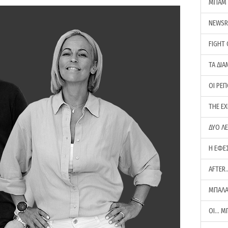
ΜΠΑΜ 
NEWS
FIGHT
ΤΑ ΔΙΑ
ΟΙ ΡΕ
THE E
ΔΥΟ Λ
Η ΕΦΕ
AFTER
ΜΠΑΛΑ
ΟΙ… Μ