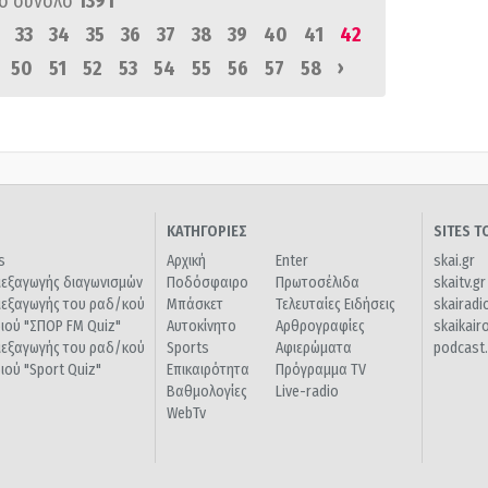
ό σύνολο
1391
33
34
35
36
37
38
39
40
41
42
›
50
51
52
53
54
55
56
57
58
ΚΑΤΗΓΟΡΙΕΣ
SITES 
s
Αρχική
Enter
skai.gr
ιεξαγωγής διαγωνισμών
Ποδόσφαιρο
Πρωτοσέλιδα
skaitv.gr
ιεξαγωγής του ραδ/κού
Μπάσκετ
Τελευταίες Ειδήσεις
skairadi
διού "ΣΠΟΡ FM Quiz"
Αυτοκίνητο
Αρθρογραφίες
skaikair
ιεξαγωγής του ραδ/κού
Sports
Αφιερώματα
podcast.
διού "Sport Quiz"
Επικαιρότητα
Πρόγραμμα TV
Βαθμολογίες
Live-radio
WebTv