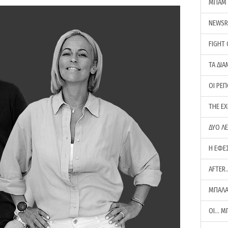
ΜΠΑΜ 
NEWS
FIGHT
ΤΑ ΔΙΑ
ΟΙ ΡΕ
THE E
ΔΥΟ Λ
Η ΕΦΕ
AFTER
ΜΠΑΛΑ
ΟΙ… Μ