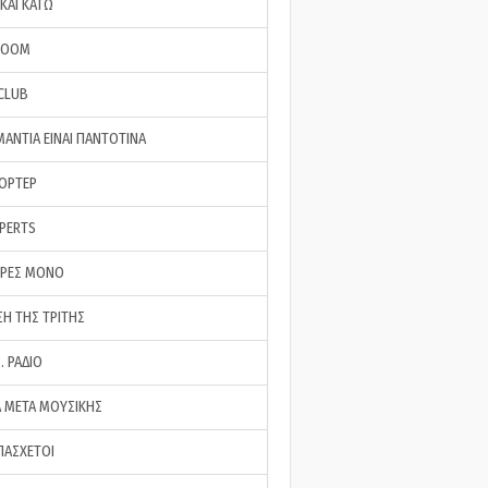
ΚΑΙ ΚΑΤΩ
ROOM
 CLUB
ΜΑΝΤΙΑ ΕΙΝΑΙ ΠΑΝΤΟΤΙΝΑ
ΠΟΡΤΕΡ
XPERTS
ΕΡΕΣ ΜΟΝΟ
ΣΗ ΤΗΣ ΤΡΙΤΗΣ
… ΡΑΔΙΟ
 ΜΕΤΑ ΜΟΥΣΙΚΗΣ
ΠΑΣΧΕΤΟΙ