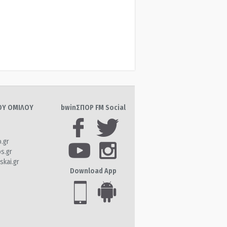
ΤΟΥ ΟΜΙΛΟΥ
bwinΣΠΟΡ FM Social
o.gr
os.gr
skai.gr
Download App