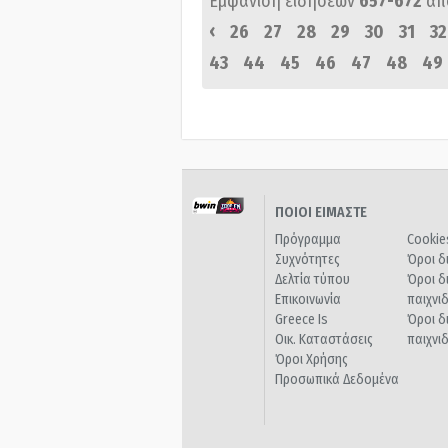
Εμφάνιση ειδήσεων
657-672
απ
‹
26
27
28
29
30
31
32
43
44
45
46
47
48
49
ΠΟΙΟΙ ΕΙΜΑΣΤΕ
Πρόγραμμα
Cookie
Συχνότητες
Όροι δ
Δελτία τύπου
Όροι δ
Επικοινωνία
παιχνι
Greece Is
Όροι δ
Οικ. Καταστάσεις
παιχνι
Όροι Χρήσης
Προσωπικά Δεδομένα