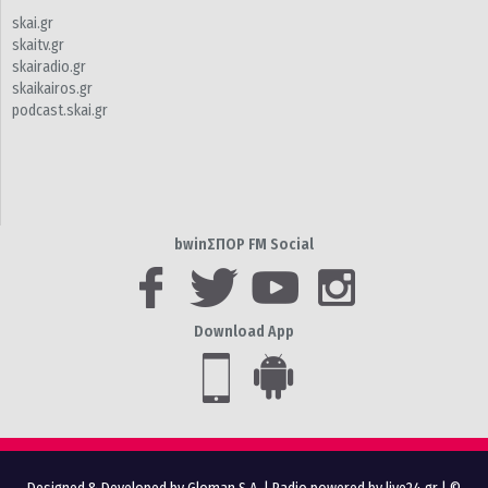
skai.gr
skaitv.gr
skairadio.gr
skaikairos.gr
podcast.skai.gr
bwinΣΠΟΡ FM Social
Download App