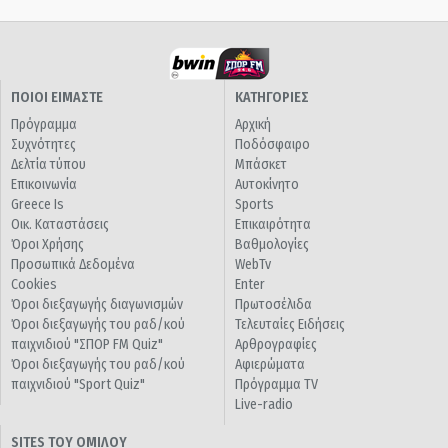
ΠΟΙΟΙ ΕΙΜΑΣΤΕ
ΚΑΤΗΓΟΡΙΕΣ
Πρόγραμμα
Αρχική
Συχνότητες
Ποδόσφαιρο
Δελτία τύπου
Μπάσκετ
Επικοινωνία
Αυτοκίνητο
Greece Is
Sports
Οικ. Καταστάσεις
Επικαιρότητα
Όροι Χρήσης
Βαθμολογίες
Προσωπικά Δεδομένα
WebTv
Cookies
Enter
Όροι διεξαγωγής διαγωνισμών
Πρωτοσέλιδα
Όροι διεξαγωγής του ραδ/κού
Τελευταίες Ειδήσεις
παιχνιδιού "ΣΠΟΡ FM Quiz"
Αρθρογραφίες
Όροι διεξαγωγής του ραδ/κού
Αφιερώματα
παιχνιδιού "Sport Quiz"
Πρόγραμμα TV
Live-radio
SITES ΤΟΥ ΟΜΙΛΟΥ