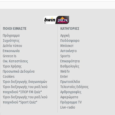
ΠΟΙΟΙ ΕΙΜΑΣΤΕ
ΚΑΤΗΓΟΡΙΕΣ
Πρόγραμμα
Αρχική
Συχνότητες
Ποδόσφαιρο
Δελτία τύπου
Μπάσκετ
Επικοινωνία
Αυτοκίνητο
Greece Is
Sports
Οικ. Καταστάσεις
Επικαιρότητα
Όροι Χρήσης
Βαθμολογίες
Προσωπικά Δεδομένα
WebTv
Cookies
Enter
Όροι διεξαγωγής διαγωνισμών
Πρωτοσέλιδα
Όροι διεξαγωγής του ραδ/κού
Τελευταίες Ειδήσεις
παιχνιδιού "ΣΠΟΡ FM Quiz"
Αρθρογραφίες
Όροι διεξαγωγής του ραδ/κού
Αφιερώματα
παιχνιδιού "Sport Quiz"
Πρόγραμμα TV
Live-radio