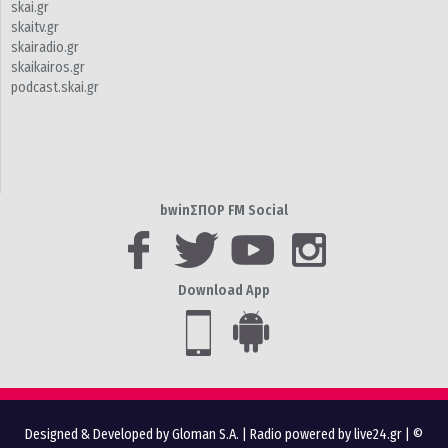
skai.gr
skaitv.gr
skairadio.gr
skaikairos.gr
podcast.skai.gr
bwinΣΠΟΡ FM Social
Download App
Designed & Developed by Gloman S.A.
|
Radio powered by live24.gr
| ©