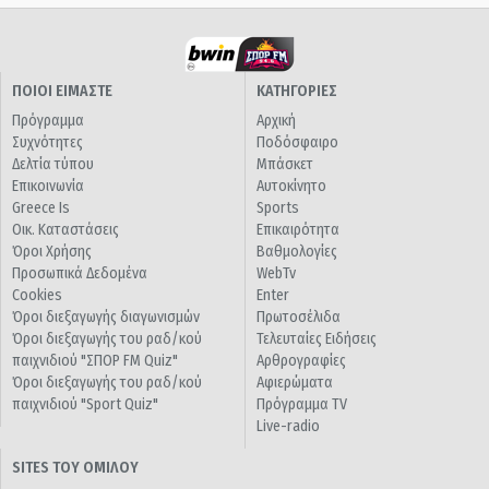
ΠΟΙΟΙ ΕΙΜΑΣΤΕ
ΚΑΤΗΓΟΡΙΕΣ
Πρόγραμμα
Αρχική
Συχνότητες
Ποδόσφαιρο
Δελτία τύπου
Μπάσκετ
Επικοινωνία
Αυτοκίνητο
Greece Is
Sports
Οικ. Καταστάσεις
Επικαιρότητα
Όροι Χρήσης
Βαθμολογίες
Προσωπικά Δεδομένα
WebTv
Cookies
Enter
Όροι διεξαγωγής διαγωνισμών
Πρωτοσέλιδα
Όροι διεξαγωγής του ραδ/κού
Τελευταίες Ειδήσεις
παιχνιδιού "ΣΠΟΡ FM Quiz"
Αρθρογραφίες
Όροι διεξαγωγής του ραδ/κού
Αφιερώματα
παιχνιδιού "Sport Quiz"
Πρόγραμμα TV
Live-radio
SITES ΤΟΥ ΟΜΙΛΟΥ