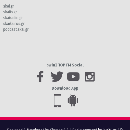
skai.gr
skaitv.gr
skairadio.gr
skaikairos.gr
podcast.skai.gr
bwinΣΠΟΡ FM Social
Download App