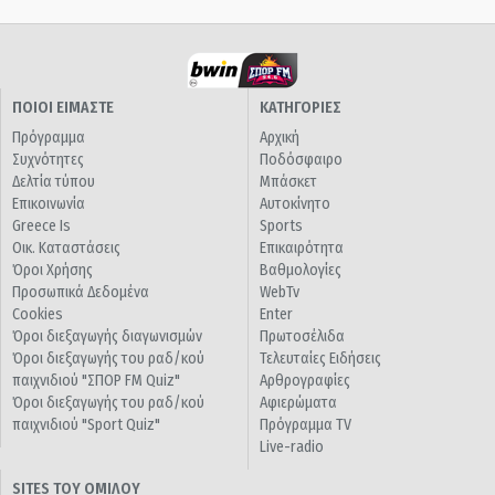
ΠΟΙΟΙ ΕΙΜΑΣΤΕ
ΚΑΤΗΓΟΡΙΕΣ
Πρόγραμμα
Αρχική
Συχνότητες
Ποδόσφαιρο
Δελτία τύπου
Μπάσκετ
Επικοινωνία
Αυτοκίνητο
Greece Is
Sports
Οικ. Καταστάσεις
Επικαιρότητα
Όροι Χρήσης
Βαθμολογίες
Προσωπικά Δεδομένα
WebTv
Cookies
Enter
Όροι διεξαγωγής διαγωνισμών
Πρωτοσέλιδα
Όροι διεξαγωγής του ραδ/κού
Τελευταίες Ειδήσεις
παιχνιδιού "ΣΠΟΡ FM Quiz"
Αρθρογραφίες
Όροι διεξαγωγής του ραδ/κού
Αφιερώματα
παιχνιδιού "Sport Quiz"
Πρόγραμμα TV
Live-radio
SITES ΤΟΥ ΟΜΙΛΟΥ