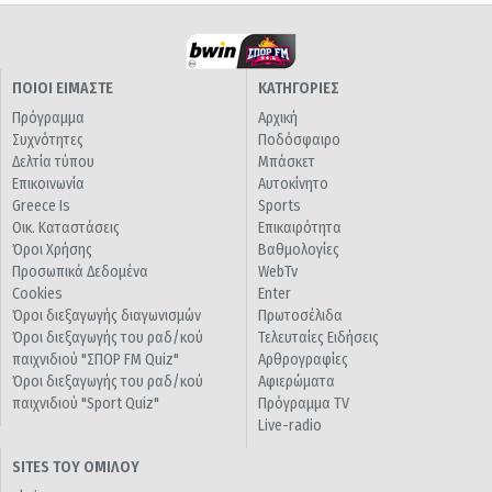
ΠΟΙΟΙ ΕΙΜΑΣΤΕ
ΚΑΤΗΓΟΡΙΕΣ
Πρόγραμμα
Αρχική
Συχνότητες
Ποδόσφαιρο
Δελτία τύπου
Μπάσκετ
Επικοινωνία
Αυτοκίνητο
Greece Is
Sports
Οικ. Καταστάσεις
Επικαιρότητα
Όροι Χρήσης
Βαθμολογίες
Προσωπικά Δεδομένα
WebTv
Cookies
Enter
Όροι διεξαγωγής διαγωνισμών
Πρωτοσέλιδα
Όροι διεξαγωγής του ραδ/κού
Τελευταίες Ειδήσεις
παιχνιδιού "ΣΠΟΡ FM Quiz"
Αρθρογραφίες
Όροι διεξαγωγής του ραδ/κού
Αφιερώματα
παιχνιδιού "Sport Quiz"
Πρόγραμμα TV
Live-radio
SITES ΤΟΥ ΟΜΙΛΟΥ