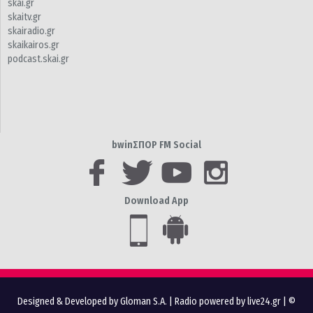
skai.gr
skaitv.gr
skairadio.gr
skaikairos.gr
podcast.skai.gr
bwinΣΠΟΡ FM Social
Download App
Designed & Developed by Gloman S.A.
|
Radio powered by live24.gr
| ©