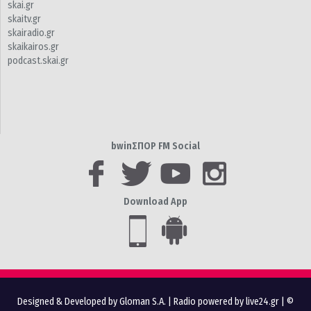
skai.gr
skaitv.gr
skairadio.gr
skaikairos.gr
podcast.skai.gr
bwinΣΠΟΡ FM Social
Download App
Designed & Developed by Gloman S.A.
|
Radio powered by live24.gr
| ©