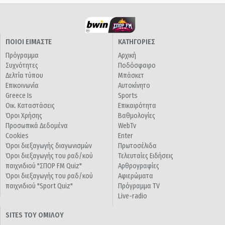
ΠΟΙΟΙ ΕΙΜΑΣΤΕ
ΚΑΤΗΓΟΡΙΕΣ
Πρόγραμμα
Αρχική
Συχνότητες
Ποδόσφαιρο
Δελτία τύπου
Μπάσκετ
Επικοινωνία
Αυτοκίνητο
Greece Is
Sports
Οικ. Καταστάσεις
Επικαιρότητα
Όροι Χρήσης
Βαθμολογίες
Προσωπικά Δεδομένα
WebTv
Cookies
Enter
Όροι διεξαγωγής διαγωνισμών
Πρωτοσέλιδα
Όροι διεξαγωγής του ραδ/κού
Τελευταίες Ειδήσεις
παιχνιδιού "ΣΠΟΡ FM Quiz"
Αρθρογραφίες
Όροι διεξαγωγής του ραδ/κού
Αφιερώματα
παιχνιδιού "Sport Quiz"
Πρόγραμμα TV
Live-radio
SITES ΤΟΥ ΟΜΙΛΟΥ