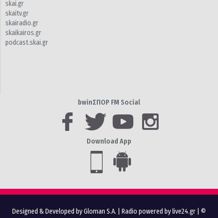
skai.gr
skaitv.gr
skairadio.gr
skaikairos.gr
podcast.skai.gr
bwinΣΠΟΡ FM Social
Download App
Designed & Developed by Gloman S.A.
|
Radio powered by live24.gr
| ©