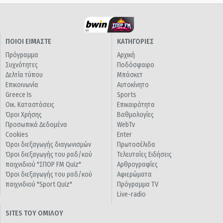
ΠΟΙΟΙ ΕΙΜΑΣΤΕ
ΚΑΤΗΓΟΡΙΕΣ
Πρόγραμμα
Αρχική
Συχνότητες
Ποδόσφαιρο
Δελτία τύπου
Μπάσκετ
Επικοινωνία
Αυτοκίνητο
Greece Is
Sports
Οικ. Καταστάσεις
Επικαιρότητα
Όροι Χρήσης
Βαθμολογίες
Προσωπικά Δεδομένα
WebTv
Cookies
Enter
Όροι διεξαγωγής διαγωνισμών
Πρωτοσέλιδα
Όροι διεξαγωγής του ραδ/κού
Τελευταίες Ειδήσεις
παιχνιδιού "ΣΠΟΡ FM Quiz"
Αρθρογραφίες
Όροι διεξαγωγής του ραδ/κού
Αφιερώματα
παιχνιδιού "Sport Quiz"
Πρόγραμμα TV
Live-radio
SITES ΤΟΥ ΟΜΙΛΟΥ