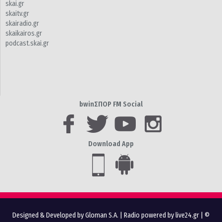
skai.gr
skaitv.gr
skairadio.gr
skaikairos.gr
podcast.skai.gr
bwinΣΠΟΡ FM Social
Download App
Designed & Developed by Gloman S.A.
|
Radio powered by live24.gr
| ©