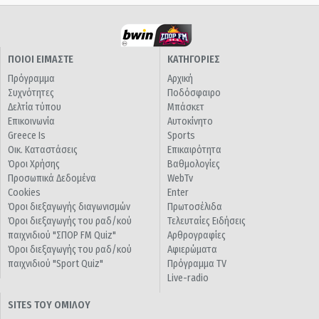
ΠΟΙΟΙ ΕΙΜΑΣΤΕ
ΚΑΤΗΓΟΡΙΕΣ
Πρόγραμμα
Αρχική
Συχνότητες
Ποδόσφαιρο
Δελτία τύπου
Μπάσκετ
Επικοινωνία
Αυτοκίνητο
Greece Is
Sports
Οικ. Καταστάσεις
Επικαιρότητα
Όροι Χρήσης
Βαθμολογίες
Προσωπικά Δεδομένα
WebTv
Cookies
Enter
Όροι διεξαγωγής διαγωνισμών
Πρωτοσέλιδα
Όροι διεξαγωγής του ραδ/κού
Τελευταίες Ειδήσεις
παιχνιδιού "ΣΠΟΡ FM Quiz"
Αρθρογραφίες
Όροι διεξαγωγής του ραδ/κού
Αφιερώματα
παιχνιδιού "Sport Quiz"
Πρόγραμμα TV
Live-radio
SITES ΤΟΥ ΟΜΙΛΟΥ